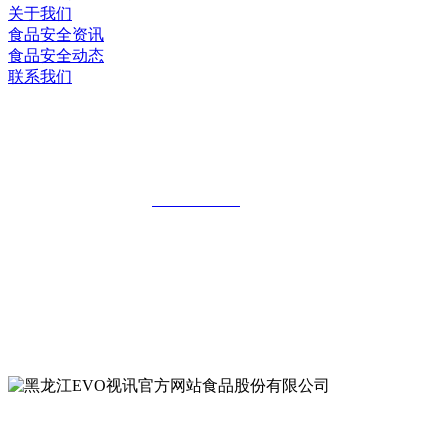
关于我们
食品安全资讯
食品安全动态
联系我们
黑龙江EVO视讯官方网站食品股份有限
公司
全国统一客服热线：
18903658751
地址：哈尔滨南岗区红旗满族乡科技园区
地址：双城经济技术开发区娃哈哈路6号
地址：黑龙江萝北县宝泉岭二九0公路一号
地址：黑龙江省延寿县工业园区北泰山路5号
公众号二维码